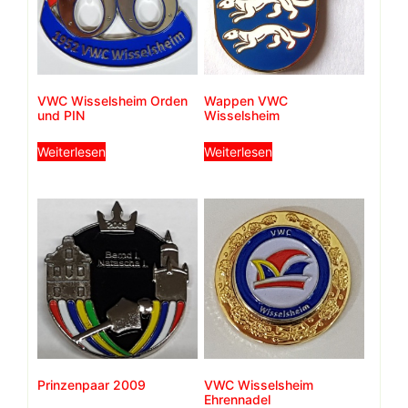
VWC Wisselsheim Orden
Wappen VWC
und PIN
Wisselsheim
Weiterlesen
Weiterlesen
Prinzenpaar 2009
VWC Wisselsheim
Ehrennadel