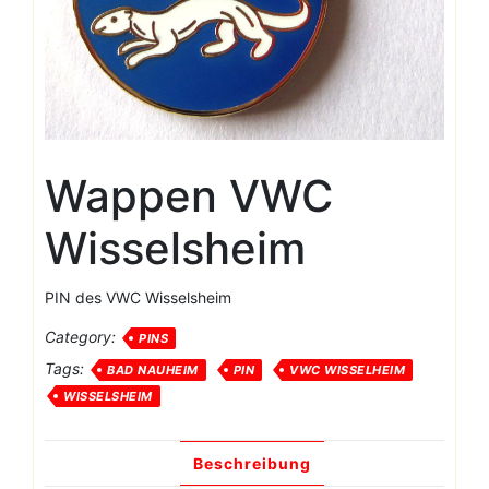
Wappen VWC
Wisselsheim
PIN des VWC Wisselsheim
Category:
PINS
Tags:
BAD NAUHEIM
PIN
VWC WISSELHEIM
WISSELSHEIM
Beschreibung